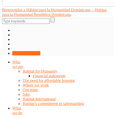
Bienvenidos a Hábitat para la Humanidad Dominicana – Habitat
para la Humanidad República Dominicana
DONATE NOW
Who
we are
Habitat for Humanity
Financial statements
The need for affordable housing
Where we work
Our team
Jobs
Habitat International
Habitat’s commitment to safeguarding
What
we do