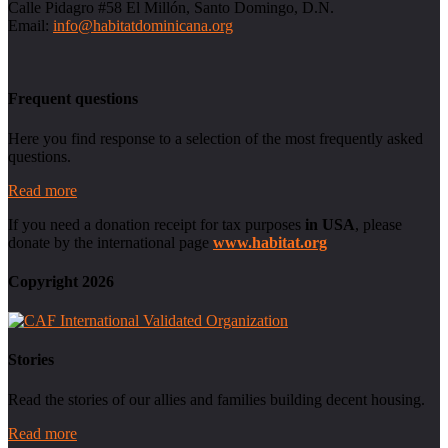
Calle Pidagro #58 El Millón, Santo Domingo, D.N.
Email:
info@habitatdominicana.org
Frequent questions
Here you find response to a selection of the most frequently asked
questions.
Read more
If you need a donation receipt for tax purposes
in USA
, please
donate by the international page
www.habitat.org
Copyright 2026
Stories
Read the stories of our allies and families building decent housing.
Read more