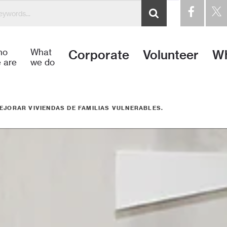
idos a Hábitat para la Humanidad Dominicana – Habitat pa
ho
What
Corporate
Volunteer
Wh
 are
we do
EJORAR VIVIENDAS DE FAMILIAS VULNERABLES.