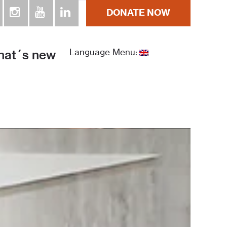
DONATE NOW
ra la Humanidad República Dominicana
at´s new
Language Menu: