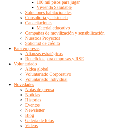
100 mil pisos para jugar
Vivienda Saludable
Soluciones habitacionales
Consultoría y asistencia
Capacitaciones
Material educativo
Campañas de movilización y sensibilización
Nuestros Proyectos
Solicitud de crédito
Para empresas
Alianzas estratégicas
Beneficios para empresas y RSE
Voluntariado
Aldea global
Voluntariado Corporativo
Voluntariado individual
Novedades
Notas de prensa
Noticias
Historias
Eventos
Newsletter
Blog
Galería de fotos
Videos