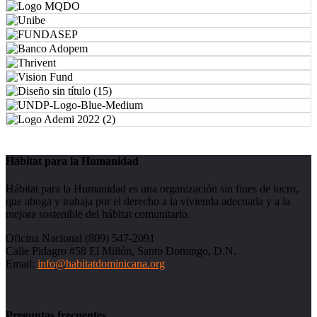
Hábitat para la Humanidad
Hábitat para la Humanidad es una organización sin fines de lucro,
que aboga y trabaja por el derecho a la vivienda adecuada y a la
mejora sostenible del hábitat comunitario.
Oficina Nacional (809) 547-2091
Calle Pidagro #58 El Millón, Santo Domingo, D.N.
Email:
info@habitatdominicana.org
Preguntas frecuentes