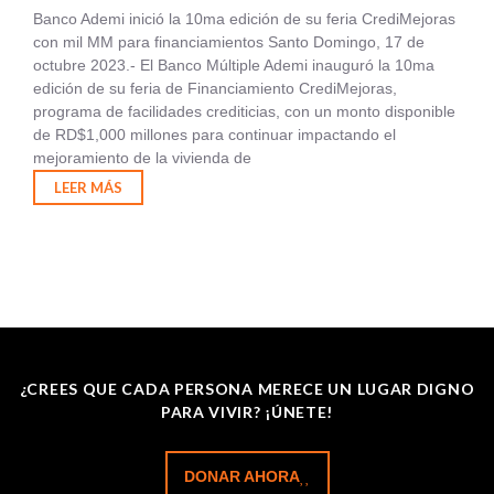
Banco Ademi inició la 10ma edición de su feria CrediMejoras
con mil MM para financiamientos Santo Domingo, 17 de
octubre 2023.- El Banco Múltiple Ademi inauguró la 10ma
edición de su feria de Financiamiento CrediMejoras,
programa de facilidades crediticias, con un monto disponible
de RD$1,000 millones para continuar impactando el
mejoramiento de la vivienda de
LEER MÁS
¿CREES QUE CADA PERSONA MERECE UN LUGAR DIGNO
PARA VIVIR? ¡ÚNETE!
DONAR AHORA