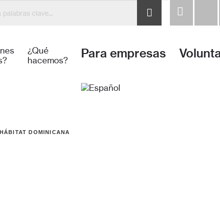
nicana construye y mejora viviendas junto a familias de b
énes
¿Qué
Para empresas
Volunt
s?
hacemos?
HÁBITAT DOMINICANA