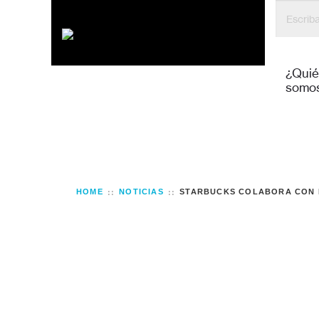
Habitat para la Humanidad República Domi
¿Qui
somo
HOME
NOTICIAS
STARBUCKS COLABORA CON 