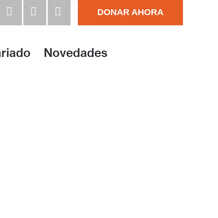
DONAR AHORA
ajos ingresos. Conozca nuestros programas y cómo apoyar.
ariado
Novedades