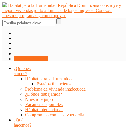
Saltar
Habitat para la Humanidad República Dominicana construye y
al
mejora viviendas junto a familias de bajos ingresos. Conozca
contenido
nuestros programas y cómo apoyar.
DONAR AHORA
¿Quiénes
somos?
Hábitat para la Humanidad
Estados financieros
Problema de vivienda inadecuada
¿Dónde trabajamos?
Nuestro equipo
Vacantes disponibles
Hábitat internacional
Compromiso con la salvaguardia
¿Qué
hacemos?