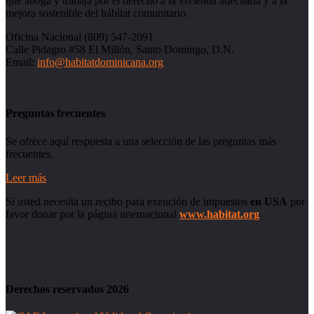
que aboga y trabaja por el derecho a la vivienda adecuada y a la
mejora sostenible del hábitat comunitario.
Oficina Nacional (809) 547-2091
Calle Pidagro #58 El Millón, Santo Domingo, D.N.
Email:
info@habitatdominicana.org
Preguntas frecuentes
Se ofrece aquí respuesta a una selección de las preguntas más
frecuentes.
Leer más
Si usted necesita un recibo para exención de impuestos
en USA
por
favor donar por la página internacional
www.habitat.org
Derechos reservados 2026