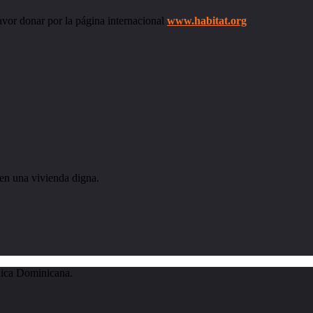
avor donar por la página internacional
www.habitat.org
yen una vivienda digna.
lica Dominicana.