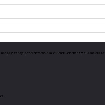
aboga y trabaja por el derecho a la vivienda adecuada y a la mejora sos
es.