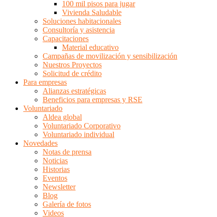
100 mil pisos para jugar
Vivienda Saludable
Soluciones habitacionales
Consultoría y asistencia
Capacitaciones
Material educativo
Campañas de movilización y sensibilización
Nuestros Proyectos
Solicitud de crédito
Para empresas
Alianzas estratégicas
Beneficios para empresas y RSE
Voluntariado
Aldea global
Voluntariado Corporativo
Voluntariado individual
Novedades
Notas de prensa
Noticias
Historias
Eventos
Newsletter
Blog
Galería de fotos
Videos