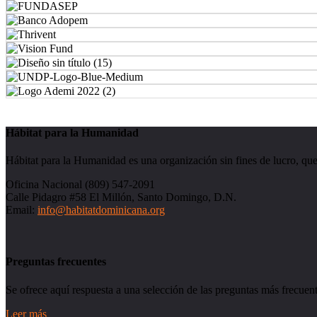
Hábitat para la Humanidad
Hábitat para la Humanidad es una organización sin fines de lucro, que 
Oficina Nacional (809) 547-2091
Calle Pidagro #58 El Millón, Santo Domingo, D.N.
Email:
info@habitatdominicana.org
Preguntas frecuentes
Se ofrece aquí respuesta a una selección de las preguntas más frecuent
Leer más